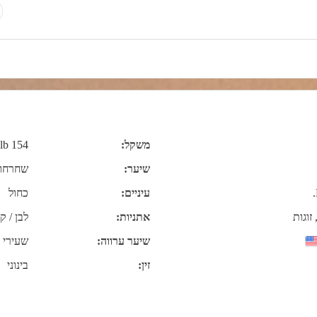
משקל:
154 lb
שיער:
שחרחו
עיניים:
כחול
זוגות
אתניות:
לבן / קו
שיער ערווה:
שעירי
זין:
בינוני