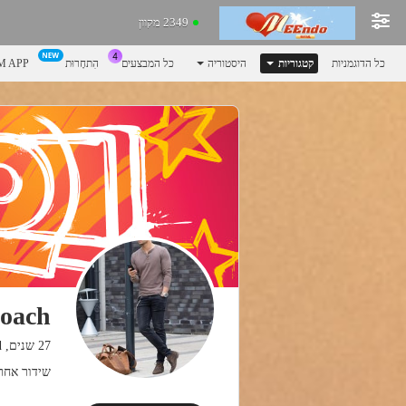
2349 מקוון
כל הדוגמניות
קטגוריות
היסטוריה
כל המבצעים
הִתחָרוּת
 APP
coach
27 שנים, Bongagrad.
שידור אחרון: 17.03.25 