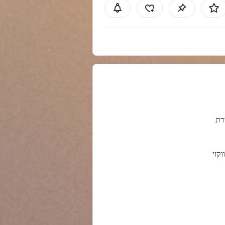
רת
וקזי