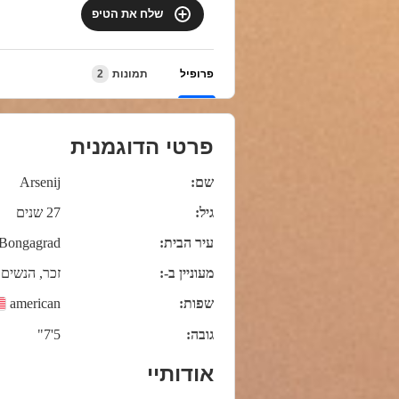
שלח את הטיפ
פרופיל
תמונות
2
פרטי הדוגמנית
שם:
Arsenij
גיל:
27 שנים
עיר הבית:
Bongagrad.
מעוניין ב-:
זכר, הנשים, 
שפות:
american
גובה:
5'7"
אודותיי